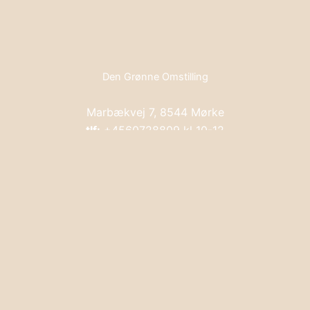
Den Grønne Omstilling
Marbækvej 7, 8544 Mørke
tlf:
+4560728809 kl 10-12
dengroenneomstilling@hotmail.com
Levering og returnering
0
0
Din kurv