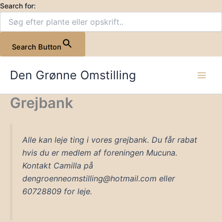
Gå
Search for:
til
indholdet
Search Button
Den Grønne Omstilling
Grejbank
Alle kan leje ting i vores grejbank. Du får rabat
hvis du er medlem af foreningen Mucuna.
Kontakt Camilla på
dengroenneomstilling@hotmail.com eller
60728809 for leje.