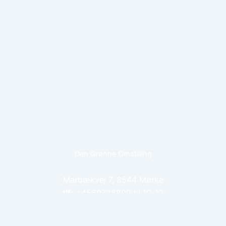
Den Grønne Omstilling
Marbækvej 7, 8544 Mørke
tlf:
+4560728809 kl 10-12
dengroenneomstilling@hotmail.com