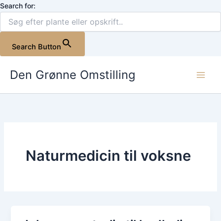
Gå
Search for:
til
indholdet
Search Button
Den Grønne Omstilling
Naturmedicin til voksne