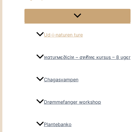
Ud-i-naturen ture
ทατυrмє∂iciท – σทℓiทє кυrsυs – 8 υgєr
Chagasvampen
Drømmefanger workshop
Plantebanko