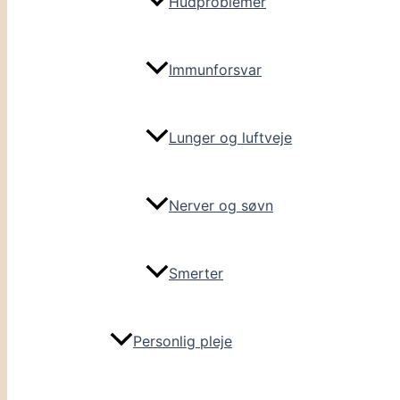
Hudproblemer
Immunforsvar
Lunger og luftveje
Nerver og søvn
Smerter
Personlig pleje