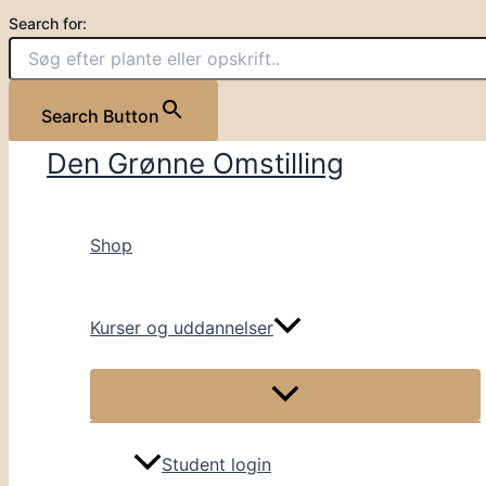
Gå
Search for:
til
indholdet
Search Button
Den Grønne Omstilling
Shop
Kurser og uddannelser
Student login