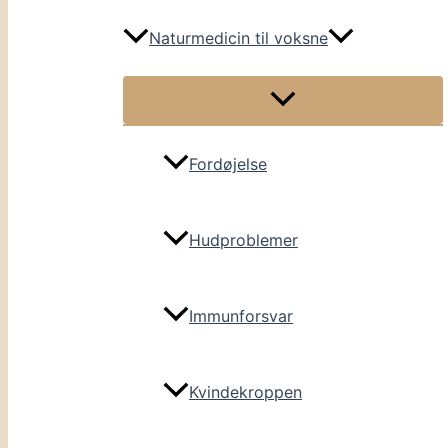
Naturmedicin til voksne
Fordøjelse
Hudproblemer
Immunforsvar
Kvindekroppen