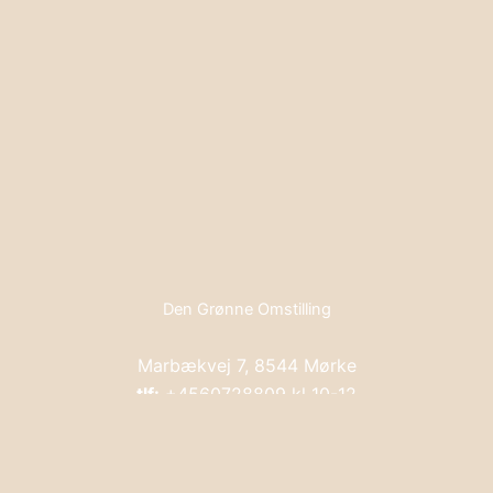
Den Grønne Omstilling
Marbækvej 7, 8544 Mørke
tlf:
+4560728809 kl 10-12
dengroenneomstilling@hotmail.com
Levering og returnering