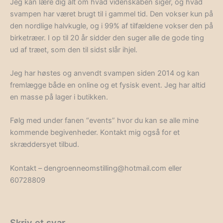
Jeg kan lære dig alt om hvad videnskaben siger, og hvad
svampen har været brugt til i gammel tid. Den vokser kun på
den nordlige halvkugle, og i 99% af tilfældene vokser den på
birketræer. I op til 20 år sidder den suger alle de gode ting
ud af træet, som den til sidst slår ihjel.
Jeg har høstes og anvendt svampen siden 2014 og kan
fremlægge både en online og et fysisk event. Jeg har altid
en masse på lager i butikken.
Følg med under fanen “events” hvor du kan se alle mine
kommende begivenheder. Kontakt mig også for et
skræddersyet tilbud.
Kontakt – dengroenneomstilling@hotmail.com eller
60728809
Skriv et svar