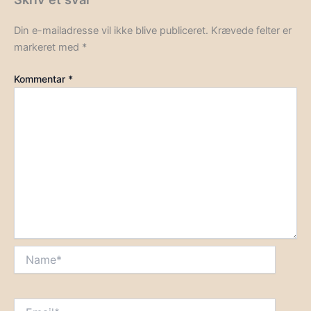
Din e-mailadresse vil ikke blive publiceret.
Krævede felter er
markeret med
*
Kommentar
*
Name*
Email*