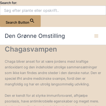
Gå
Search for:
til
indholdet
Search Button
Den Grønne Omstilling
Chagasvampen
Chaga bliver anset for at være jordens mest kraftige
antioxidant og den indeholder utrolige sammensætninger
som ikke kan findes andre steder i den danske natur. Den er
speciel ifht andre medicinske svampe, fordi den er
mangfoldig og har en utrolig langsommelig udvikling.
Den er kendt for at styrke immunforsvaret, afhjælpe
psoriasis, have antimikrobielle egenskaber og meget mere.