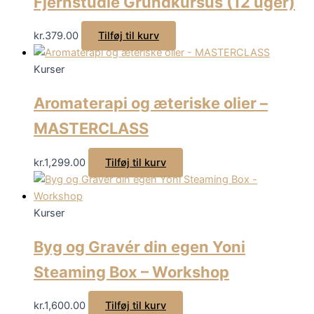
Fjernstudie Grundkursus (12 uger)
kr.
379.00
Tilføj til kurv
Kurser
Aromaterapi og æteriske olier –
MASTERCLASS
kr.
1,299.00
Tilføj til kurv
Kurser
Byg og Gravér din egen Yoni
Steaming Box – Workshop
kr.
1,600.00
Tilføj til kurv