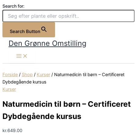
Naturmedicin
Gå
Search for:
til
til
børn
indholdet
-
Certificeret
Search Button
Dybdegående
kursus
Den Grønne Omstilling
antal
Forside
/
Shop
/
Kurser
/ Naturmedicin til børn – Certificeret
Dybdegående kursus
Kurser
Naturmedicin til børn – Certificeret
Dybdegående kursus
kr.
649.00