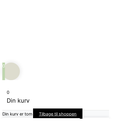
Den Grønne Omstilling
Marbækvej 7, 8544 Mørke
tlf:
+4560728809 kl 10-12
dengroenneomstilling@hotmail.com
Levering og returnering
0
0
Din kurv
Din kurv er tom
Tilbage til shoppen
Fortsæt med at shoppe