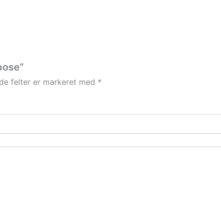
pose”
e felter er markeret med
*