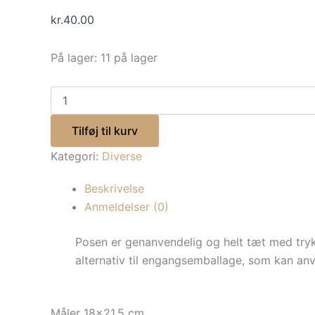
kr.
40.00
På lager:
11 på lager
Tilføj til kurv
Kategori:
Diverse
Beskrivelse
Anmeldelser (0)
Posen er genanvendelig og helt tæt med trykl
alternativ til engangsemballage, som kan anve
Måler 18×21,5 cm