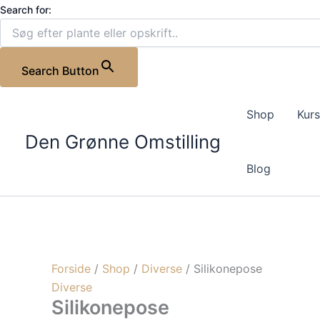
Gå
Search for:
til
indholdet
Search Button
Silikonepose
antal
Shop
Kur
Den Grønne Omstilling
Blog
Forside
/
Shop
/
Diverse
/ Silikonepose
Diverse
Silikonepose