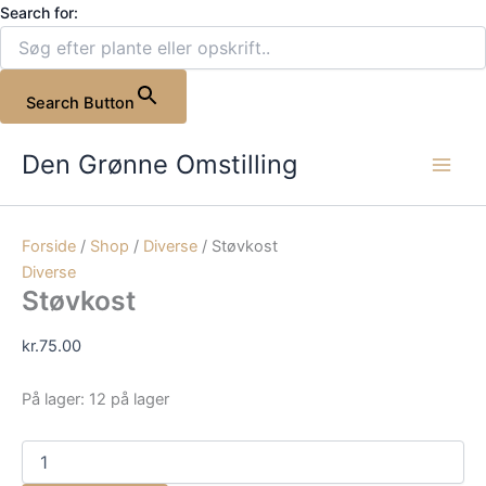
Gå
Search for:
til
indholdet
Search Button
Støvkost
antal
Den Grønne Omstilling
Forside
/
Shop
/
Diverse
/ Støvkost
Diverse
Støvkost
kr.
75.00
På lager:
12 på lager