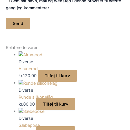
Gem mit navn, mail og websted i denne browser til næste
gang jeg kommenterer.
Relaterede varer
Diverse
Alrunerod
kr.
120.00
Tilføj til kurv
Diverse
Runde silikonelåg
kr.
80.00
Tilføj til kurv
Diverse
Sæbepose